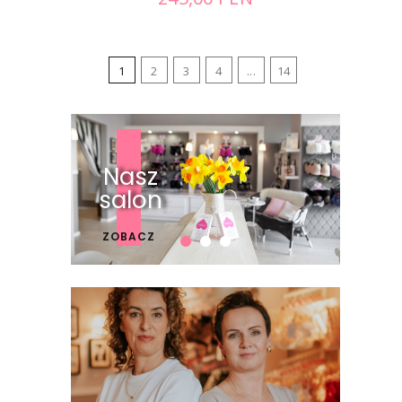
1
2
3
4
...
14
Nasz
salon
ZOBACZ