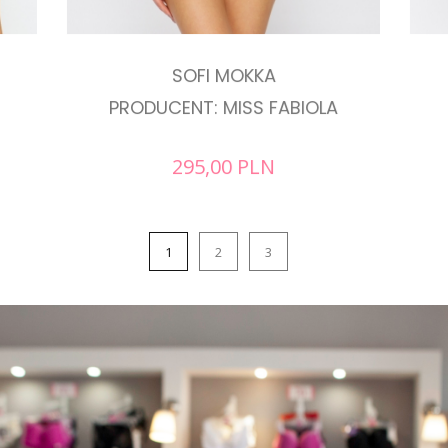
SOFI MOKKA
PRODUCENT: MISS FABIOLA
295,00
PLN
1
2
3