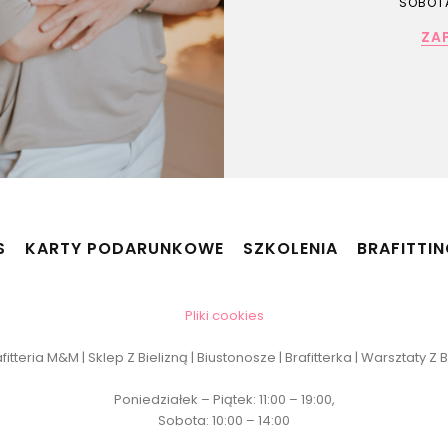
SOBOTA
ZA
S
KARTY PODARUNKOWE
SZKOLENIA
BRAFITTI
Pliki cookies
itteria M&M | Sklep Z Bielizną | Biustonosze | Brafitterka | Warsztaty Z
Poniedziałek – Piątek: 11:00 – 19:00,
Sobota: 10:00 – 14:00