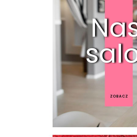
Nas
sal
ZOBACZ